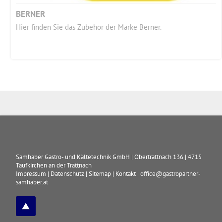
BERNER
Hier finden Sie das Zubehör der Marke Berner.
Samhaber Gastro- und Kältetechnik GmbH
|
Obertrattnach 136
|
4715
Taufkirchen an der Trattnach
Impressum
|
Datenschutz
|
Sitemap
|
Kontakt
|
office@gastropartner-
samhaber.at