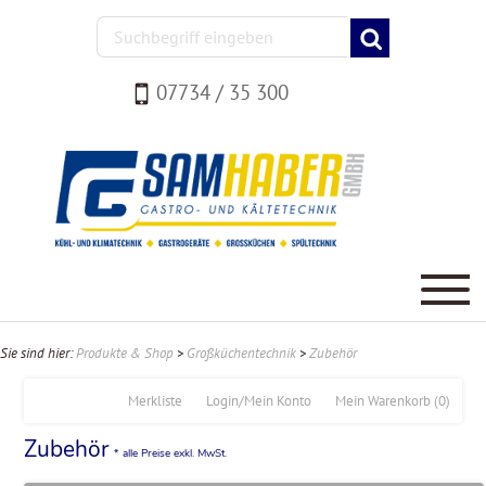
07734 / 35 300
Sie sind hier:
Produkte & Shop
>
Großküchentechnik
>
Zubehör
Merkliste
Login/Mein Konto
Mein Warenkorb
(0)
Zubehör
* alle Preise exkl. MwSt.