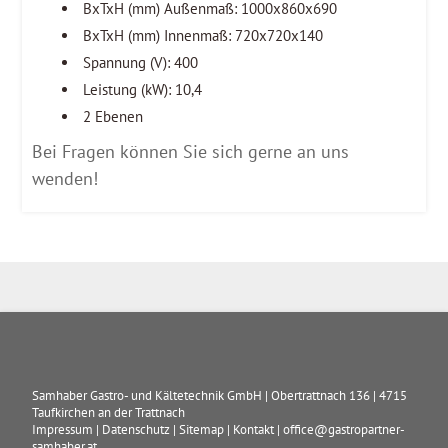
BxTxH (mm) Außenmaß: 1000x860x690
BxTxH (mm) Innenmaß: 720x720x140
Spannung (V): 400
Leistung (kW): 10,4
2 Ebenen
Bei Fragen können Sie sich gerne an uns
wenden!
Samhaber Gastro- und Kältetechnik GmbH
|
Obertrattnach 136
|
4715
Taufkirchen an der Trattnach
Impressum
|
Datenschutz
|
Sitemap
|
Kontakt
|
office@gastropartner-
samhaber.at