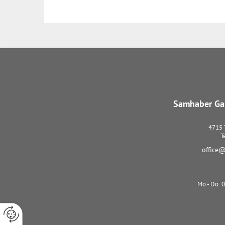
Samhaber Gas
4715
T
office@
Mo - Do: 0