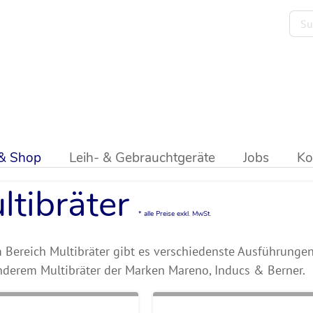
ibräter
 & Shop
Leih- & Gebrauchtgeräte
Jobs
Ko
ltibräter
* alle Preise exkl. MwSt.
 Bereich Multibräter gibt es verschiedenste Ausführungen
nderem Multibräter der Marken Mareno, Inducs & Berner.