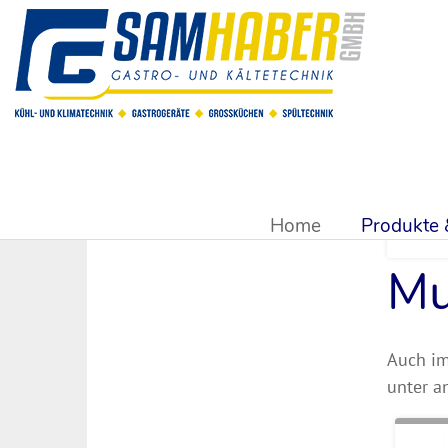
Sie sind hier:
Produkte & Shop
>
Großküchentechnik
>
Mult
Home
Produkte
Mu
Auch im
unter a