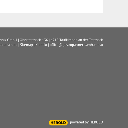
chnik GmbH
|
Obertrattnach 136
|
4715
Taufkirchen an der Trattnach
atenschutz
|
Sitemap
|
Kontakt
|
office@gastropartner-samhaber.at
powered by HEROLD