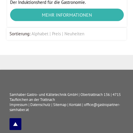
Der Induktionsherd für die Gastronomie.
MEHR INFORMATIONEN
Sortierung:
Alphabet
Preis
Neuheiten
Samhaber Gastro- und Kältetechnik GmbH
|
Obertrattnach 136
|
4715
Taufkirchen an der Trattnach
Impressum
|
Datenschutz
|
Sitemap
|
Kontakt
|
office@gastropartner-
samhaber.at