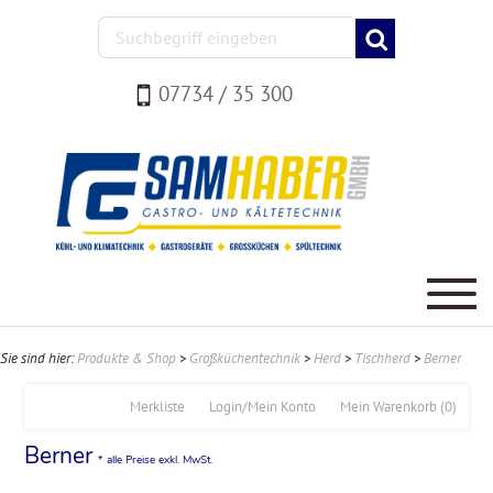
07734 / 35 300
Sie sind hier:
Produkte & Shop
>
Großküchentechnik
>
Herd
>
Tischherd
>
Berner
Merkliste
Login/Mein Konto
Mein Warenkorb
(0)
Berner
* alle Preise exkl. MwSt.