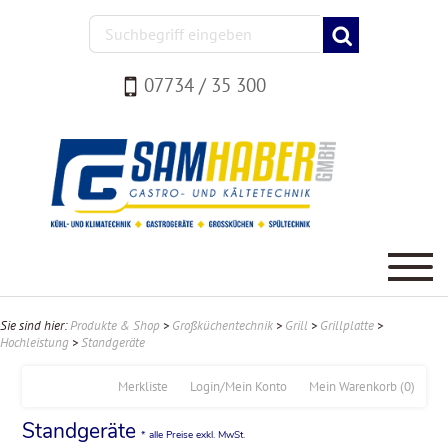
07734 / 35 300
Sie sind hier:
Produkte & Shop
>
Großküchentechnik
>
Grill
>
Grillplatte
>
Hochleistung
>
Standgeräte
Merkliste
Login/Mein Konto
Mein Warenkorb
(0)
Standgeräte
* alle Preise exkl. MwSt.