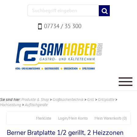
07734 / 35 300
Sie sind hier:
Produkte & Shop
>
Großküchentechnik
>
Grill
>
Grillplatte
>
Hochleistung
>
Auftischgeräte
Merkliste
Login/Mein Konto
Mein Warenkorb
(0)
Berner Bratplatte 1/2 gerillt, 2 Heizzonen