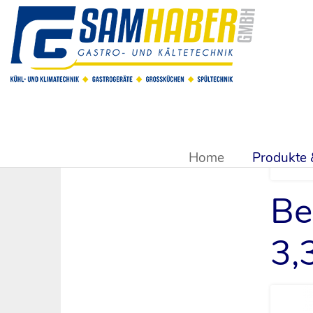
Sie sind hier:
Produkte & Shop
>
Großküchentechnik
>
Grill
Home
Produkte
Be
3,