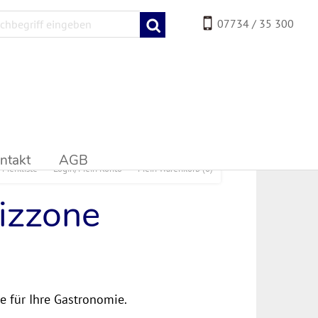
07734 / 35 300
ntakt
AGB
Merkliste
Login/Mein Konto
Mein Warenkorb
(0)
eizzone
te für Ihre Gastronomie.