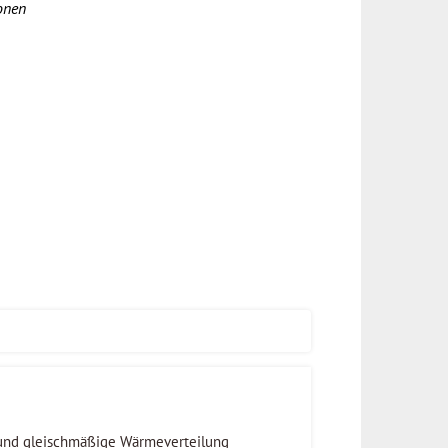
onen
 und gleischmäßige Wärmeverteilung