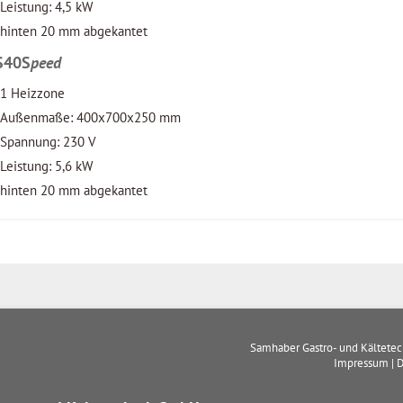
Leistung: 4,5 kW
hinten 20 mm abgekantet
S40S
peed
1 Heizzone
Außenmaße: 400x700x250 mm
Spannung: 230 V
Leistung: 5,6 kW
hinten 20 mm abgekantet
Samhaber Gastro- und Kältete
Impressum
|
D