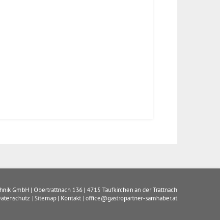
chnik GmbH
|
Obertrattnach 136
|
4715
Taufkirchen an der Trattnach
atenschutz
|
Sitemap
|
Kontakt
|
office@gastropartner-samhaber.at