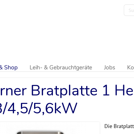
>
Grillplatte
>
Hochleistung
>
Auftischgeräte
 & Shop
Leih- & Gebrauchtgeräte
Jobs
Ko
rner Bratplatte 1 H
3/4,5/5,6kW
Die Bratplat