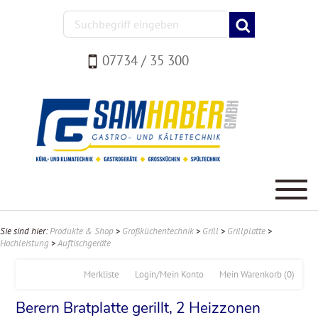
07734 / 35 300
Sie sind hier:
Produkte & Shop
>
Großküchentechnik
>
Grill
>
Grillplatte
>
Hochleistung
>
Auftischgeräte
Merkliste
Login/Mein Konto
Mein Warenkorb
(0)
Berern Bratplatte gerillt, 2 Heizzonen