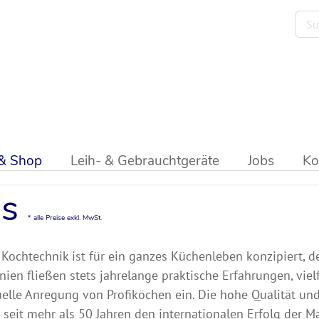
>
Grillplatte
>
Gas
 & Shop
Leih- & Gebrauchtgeräte
Jobs
Ko
s
* alle Preise exkl. MwSt.
Kochtechnik ist für ein ganzes Küchenleben konzipiert, de
inien fließen stets jahrelange praktische Erfahrungen, vi
uelle Anregung von Profiköchen ein. Die hohe Qualität und
seit mehr als 50 Jahren den internationalen Erfolg der Ma