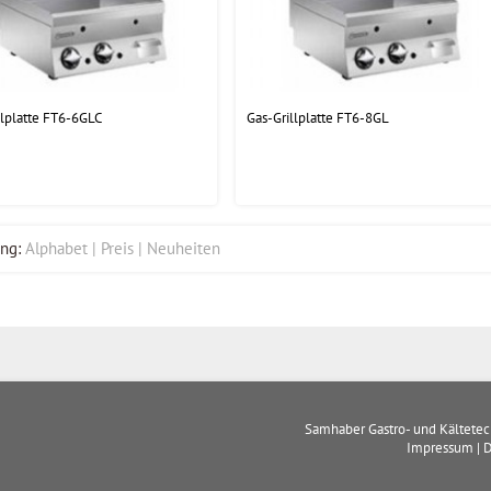
llplatte FT6-6GLC
Gas-Grillplatte FT6-8GL
ng:
Alphabet
Preis
Neuheiten
Samhaber Gastro- und Kältete
Impressum
|
D