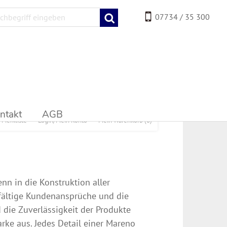
07734 / 35 300
ntakt
AGB
Merkliste
Login/Mein Konto
Mein Warenkorb
(0)
nn in die Konstruktion aller
elfältige Kundenansprüche und die
 die Zuverlässigkeit der Produkte
rke aus. Jedes Detail einer Mareno