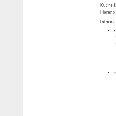
Küche i
Mareno 
Informa
S
S