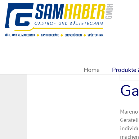
Sie sind hier:
Produkte & Shop
>
Großküchentechnik
>
Grill
Home
Produkte
Ga
Mareno 
Gerätel
individ
machen 