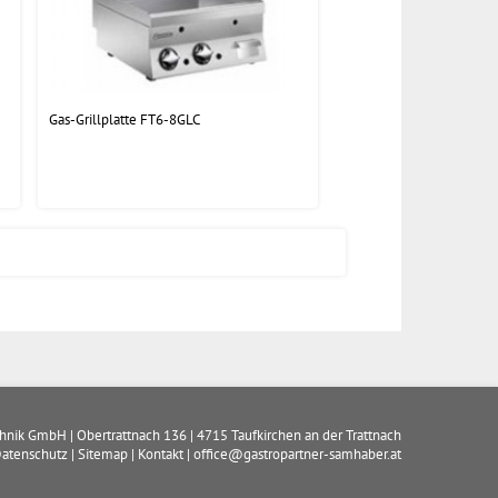
Gas-Grillplatte FT6-8GLC
chnik GmbH
|
Obertrattnach 136
|
4715
Taufkirchen an der Trattnach
atenschutz
|
Sitemap
|
Kontakt
|
office@gastropartner-samhaber.at