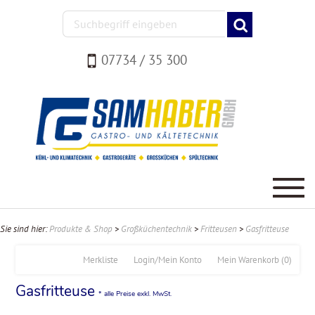
07734 / 35 300
Sie sind hier:
Produkte & Shop
>
Großküchentechnik
>
Fritteusen
>
Gasfritteuse
Merkliste
Login/Mein Konto
Mein Warenkorb
(0)
Gasfritteuse
* alle Preise exkl. MwSt.