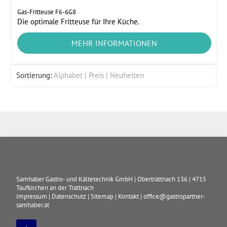
Gas-Fritteuse F6-6G8
Die optimale Fritteuse für Ihre Küche.
MEHR INFORMATIONEN
Sortierung:
Alphabet
Preis
Neuheiten
Samhaber Gastro- und Kältetechnik GmbH
|
Obertrattnach 136
|
4715
Taufkirchen an der Trattnach
Impressum
|
Datenschutz
|
Sitemap
|
Kontakt
|
office@gastropartner-
samhaber.at