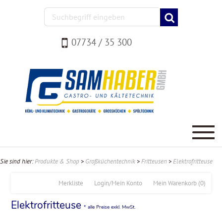
07734 / 35 300
Sie sind hier:
Produkte & Shop
>
Großküchentechnik
>
Fritteusen
>
Elektrofritteuse
Merkliste
Login/Mein Konto
Mein Warenkorb
(0)
Elektrofritteuse
* alle Preise exkl. MwSt.