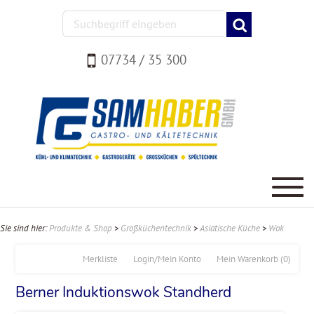
07734 / 35 300
Sie sind hier:
Produkte & Shop
>
Großküchentechnik
>
Asiatische Küche
>
Wok
Merkliste
Login/Mein Konto
Mein Warenkorb
(0)
Berner Induktionswok Standherd