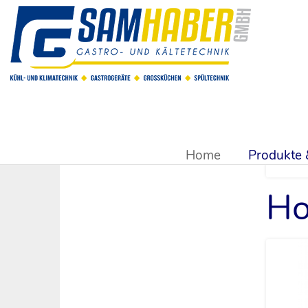
Sie sind hier:
Produkte & Shop
>
Eiswürfelmaschinen
>
Hos
Home
Produkte
Ho