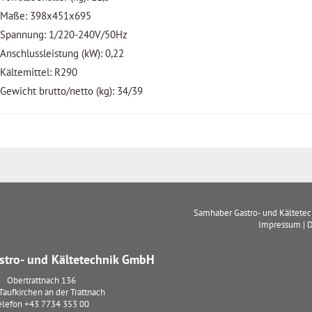
Maße: 398x451x695
Spannung: 1/220-240V/50Hz
Anschlussleistung (kW): 0,22
Kältemittel: R290
Gewicht brutto/netto (kg): 34/39
Samhaber Gastro- und Kältete
Impressum
|
D
tro- und Kältetechnik GmbH
Obertrattnach 136
Taufkirchen an der Trattnach
elefon
+43 7734 353 00