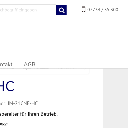
07734 / 35 300
ntakt
AGB
Merkliste
Login/Mein Konto
Mein Warenkorb
(0)
HC
er:
IM-21CNE-HC
bereiter für Ihren Betrieb.
onen