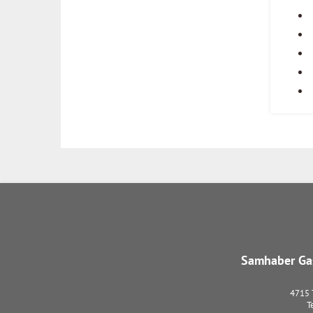
Samhaber Gas
4715
T