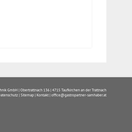
chnik GmbH
|
Obertrattnach 136
|
4715
Taufkirchen an der Trattnach
atenschutz
|
Sitemap
|
Kontakt
|
office@gastropartner-samhaber.at