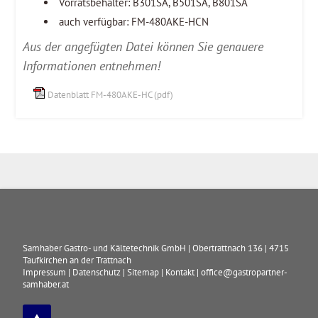
Vorratsbehälter: B301SA, B501SA, B801SA
auch verfügbar: FM-480AKE-HCN
Aus der angefügten Datei können Sie genauere
Informationen entnehmen!
Datenblatt FM-480AKE-HC (pdf)
Samhaber Gastro- und Kältetechnik GmbH
|
Obertrattnach 136
|
4715
Taufkirchen an der Trattnach
Impressum
|
Datenschutz
|
Sitemap
|
Kontakt
|
office@gastropartner-
samhaber.at