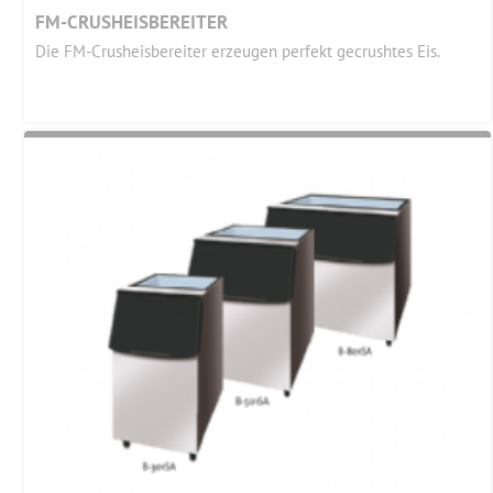
FM-CRUSHEISBEREITER
Die FM-Crusheisbereiter erzeugen perfekt gecrushtes Eis.