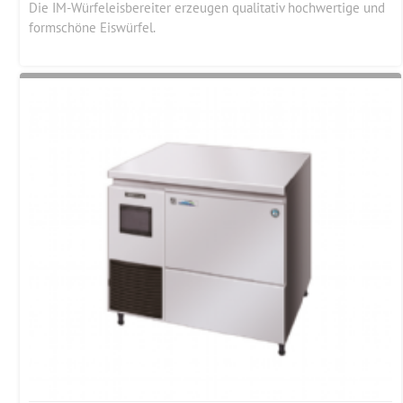
Die IM-Würfeleisbereiter erzeugen qualitativ hochwertige und
formschöne Eiswürfel.