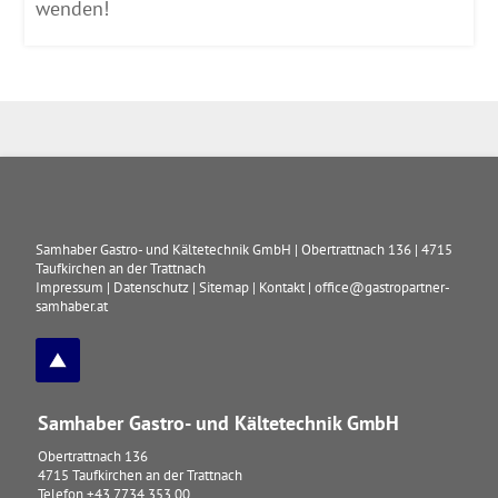
wenden!
Samhaber Gastro- und Kältetechnik GmbH
|
Obertrattnach 136
|
4715
Taufkirchen an der Trattnach
Impressum
|
Datenschutz
|
Sitemap
|
Kontakt
|
office@gastropartner-
samhaber.at
Samhaber Gastro- und Kältetechnik GmbH
Obertrattnach 136
4715
Taufkirchen an der Trattnach
Telefon
+43 7734 353 00