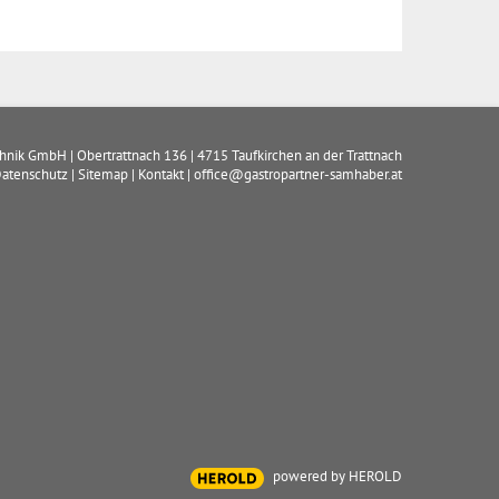
chnik GmbH
|
Obertrattnach 136
|
4715
Taufkirchen an der Trattnach
atenschutz
|
Sitemap
|
Kontakt
|
office@gastropartner-samhaber.at
powered by HEROLD