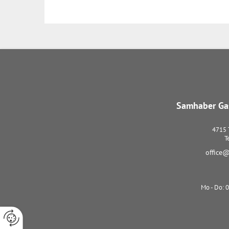
Samhaber Gas
4715
T
office@
Mo - Do: 0