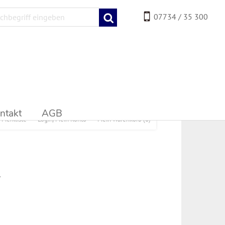
07734 / 35 300
ntakt
AGB
Merkliste
Login/Mein Konto
Mein Warenkorb
(0)
.