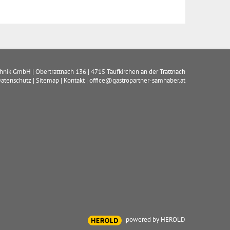
chnik GmbH
|
Obertrattnach 136
|
4715
Taufkirchen an der Trattnach
atenschutz
|
Sitemap
|
Kontakt
|
office@gastropartner-samhaber.at
powered by HEROLD