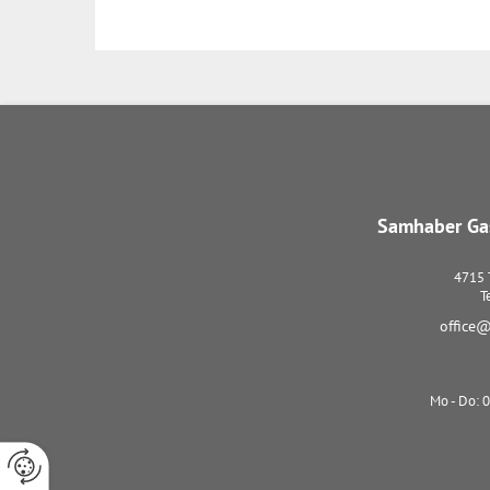
Samhaber Gas
4715
T
office@
Mo - Do: 0