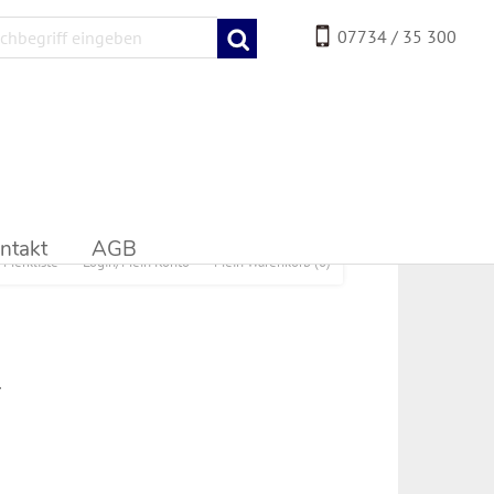
07734 / 35 300
ntakt
AGB
Merkliste
Login/Mein Konto
Mein Warenkorb
(0)
.