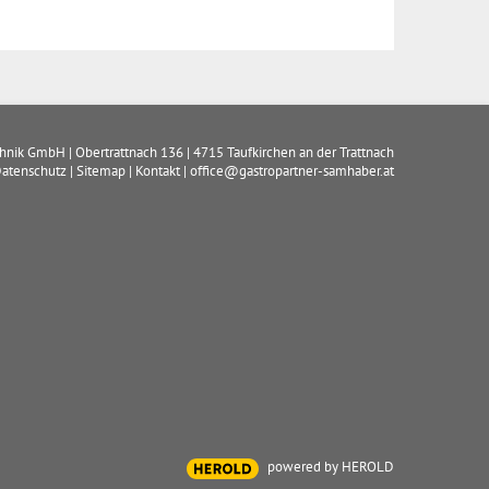
chnik GmbH
|
Obertrattnach 136
|
4715
Taufkirchen an der Trattnach
atenschutz
|
Sitemap
|
Kontakt
|
office@gastropartner-samhaber.at
powered by HEROLD