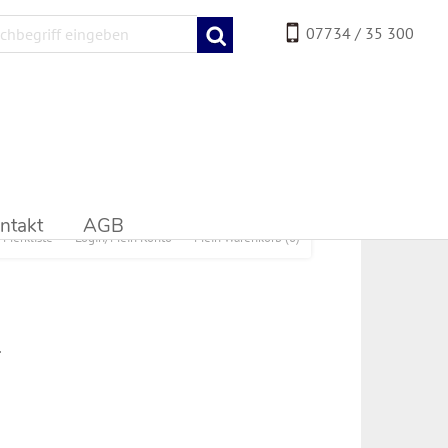
07734 / 35 300
ntakt
AGB
Merkliste
Login/Mein Konto
Mein Warenkorb
(0)
.