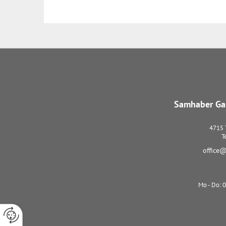
Samhaber Gas
4715
T
office@
Mo - Do: 0